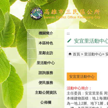
跳到主要內容區塊
:::
機關簡介
:::
安宜里活動中
本區特色
里鄰走訪
首頁
里活動中心
里活動中心
諮詢服務
安宜里活動中心
便民服務
活動中心簡介：
主動公開資訊
主任委員：安宜里里長 
本棟建物面積：地上每層約
公佈欄
為一地上2層、地下1層