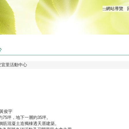
網站導覽
:::
心
安宜里活動中心
周黃俊宇
75坪，地下一層約35坪。
，鋼筋混凝土造獨棟透天厝建築。