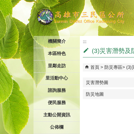
跳到主要內容區塊
:::
機關簡介
:::
(3)災害潛勢
本區特色
里鄰走訪
首頁
防災專區
(
里活動中心
災害潛勢圖
諮詢服務
防災地圖
便民服務
主動公開資訊
公佈欄