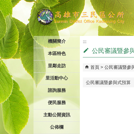
跳到主要內容區塊
:::
機關簡介
:::
公民審議暨參
本區特色
里鄰走訪
首頁
公民審議暨參
里活動中心
公民審議暨參與式預算
諮詢服務
便民服務
主動公開資訊
公佈欄