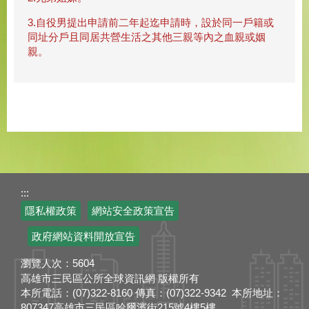
3.自役男提出申請前二年起迄申請時，設於同一戶籍或
同址分戶且同居共營生活之其他三親等內之血親或姻
親。
:::
隱私權政策
網站安全政策宣告
政府網站資料開放宣告
瀏覽人次：
5604
高雄市三民區公所全球資訊網 版權所有
本所電話：(07)322-8160 傳真：(07)322-9342 本所地址：
807347高雄市三民區哈爾濱街215號4樓5樓