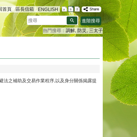
回首頁
區長信箱
ENGLISH
搜
進階搜尋
尋
熱門搜尋：
調解
防災
三太子
突迴避法之補助及交易作業程序,以及身分關係揭露提