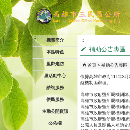
跳到主要內容區塊
:::
機關簡介
:::
補助公告專區
本區特色
里鄰走訪
首頁
補助公告專區
里活動中心
依據高雄市政府111年8
醒機制函辦理。
諮詢服務
高雄市政府暨所屬機關辦理
便民服務
高雄市政府暨所屬機關辦理
高雄市政府暨所屬機關辦
主動公開資訊
高雄市政府暨所屬機關辦
高雄市政府暨所屬機關辦
公佈欄
公職人員及關係人補助交