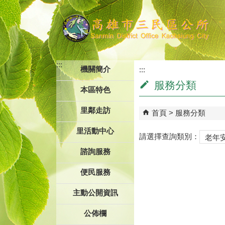
跳到主要內容區塊
:::
機關簡介
:::
服務分類
本區特色
里鄰走訪
首頁
服務分類
里活動中心
請選擇查詢類別：
諮詢服務
便民服務
主動公開資訊
公佈欄