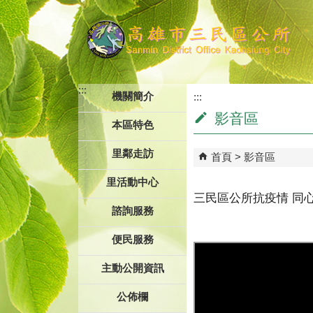
跳到主要內容區塊
:::
機關簡介
:::
影音區
本區特色
里鄰走訪
首頁
影音區
里活動中心
三民區公所抗疫情 同
諮詢服務
便民服務
主動公開資訊
公佈欄