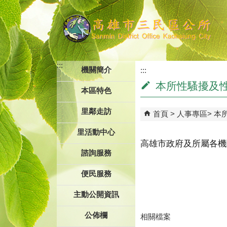
跳到主要內容區塊
:::
機關簡介
:::
本所性騷擾及
本區特色
里鄰走訪
首頁
人事專區
本
里活動中心
高雄市政府及所屬各機
諮詢服務
便民服務
主動公開資訊
公佈欄
相關檔案