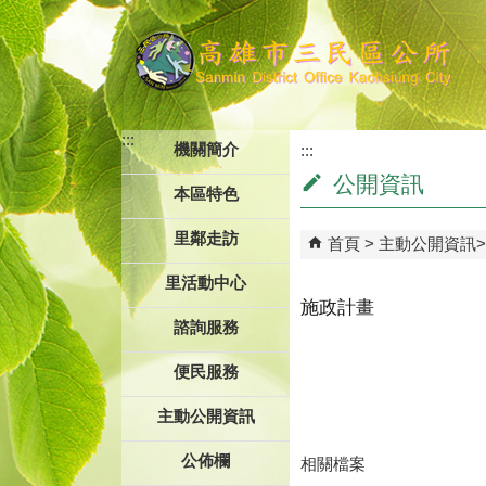
跳到主要內容區塊
:::
機關簡介
:::
公開資訊
本區特色
里鄰走訪
首頁
主動公開資訊
里活動中心
施政計畫
諮詢服務
便民服務
主動公開資訊
公佈欄
相關檔案