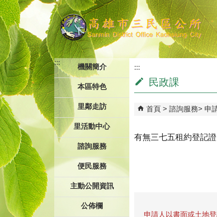
跳到主要內容區塊
:::
機關簡介
:::
民政課
本區特色
里鄰走訪
首頁
諮詢服務
申
里活動中心
有無三七五租約登記證
諮詢服務
便民服務
主動公開資訊
公佈欄
申請人以書面或土地登