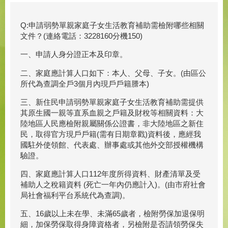
Q:申請弱勢單親家庭子女生活教育補助需檢附哪些相關
文件？(連絡電話：3228160分機150)
一、申請人身分證正本及印章。
二、家庭應計算人口如下：本人、父母、子女。(由區公
所代為查調全戶3個月內現戶戶籍謄本)
三、新住民申請弱勢單親家庭子女生活教育補助需提供
其原生國一親等直系血親之戶籍及財稅等相關資料：大
陸地區人民應檢附親屬關係公證書，非大陸地區之新住
民，取得官方現戶戶籍(需有日期章戳)資料後，應經我
國駐外使領館、代表處、辦事處或其他外交部授權機構
驗證。
四、家庭應計算人口112年度所得資料、財產清單及受
補助人之稅籍資料 (死亡一年內仍應計入)。(由市府社會
局社會福利平台系統代為查調)。
五、16歲以上未在學、未滿65歲者，檢附勞保加退保明
細，加保勞保取得身障資格者，另檢附是否請領勞保失