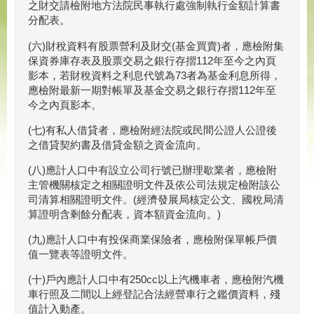
之財交請檢附地方法院民事執行處強制執行金額計算書
分配表。
(六)財稅資料有股票營利及財交(基金買賣)者，應檢附集
保資券庫存表及股票交易之銀行存摺112年至今之內頁
影本，若財稅資料之利息代號為73者為基金利息所得，
應檢附最新一期對帳單及基金交易之銀行存摺112年至
今之內頁影本。
(七)有私人借貸者，應檢附經法院或民間公證人公證後
之借貸契約書及借貸金額之資金流向。
(八)應計人口中有設立公司行號已辦理歇業者，應檢附
主管機關核定之相關證明文件及依公司法規定檢附該公
司清算相關證明文件。(經濟發展局核定公文、國稅局清
算證明含剩餘分配表，資本額資金流向。)
(九)應計人口中有投保商業保險者，應檢附保單帳戶價
值一覽表等證明文件。
(十)戶內應計人口中有250cc以上汽機車者，應檢附汽機
車行照及二間以上經登記合法經營車行之鑑價資料，殘
值計入動產。