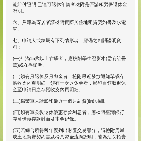
能給付證明;已達可退休年齡者檢附是否請領勞保退休金
證明。
六、戶籍為寄居者請檢附實際居住地租賃契約書及水電
單。
七、申請人或家屬有下列情形者，應備之相關證明資
料：
(一)年滿15歲以上在學者，應檢附學生證影本(需有註冊
章)或在學證明。
(二)領有月退俸及月撫金者，檢附最近發放通知單或存
摺收支內頁明細；領有一次退休金者，影印自領取退休
金至申請日之存摺收支內頁明細。
(三)職業軍人請影印最近一個月薪資(餉)明細。
(四)領有軍公教退休優惠存款利息者，應檢附臺灣銀行
存簿優惠存款封面及本金紀錄。
(五)若綜合所得稅年度列出財產交易部分，請檢附房屋
或土地買賣契約書及檢具資金流向證明，若為法院拍賣